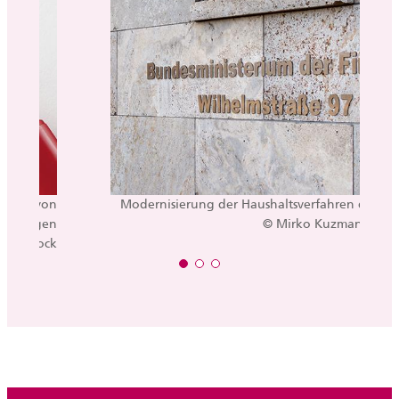
ierung von
Modernisierung der Haushaltsverfahren des Bu
derungen
© Mirko Kuzmanovic / 
c / iStock