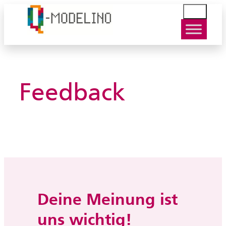
Zum
S
Inhalt
u
springen
c
h
e
n
Feedback
Deine Meinung ist
uns wichtig!