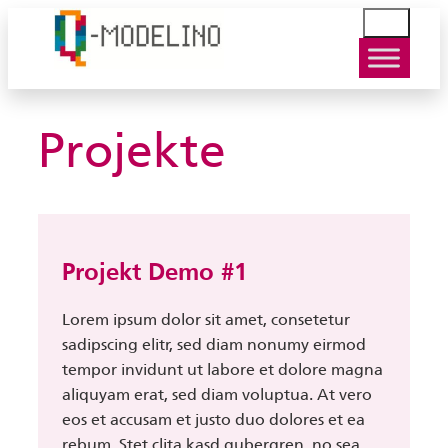
Zum
S
Inhalt
u
springen
c
h
e
Projekte
n
Projekt Demo #1
Lorem ipsum dolor sit amet, consetetur
sadipscing elitr, sed diam nonumy eirmod
tempor invidunt ut labore et dolore magna
aliquyam erat, sed diam voluptua. At vero
eos et accusam et justo duo dolores et ea
rebum. Stet clita kasd gubergren, no sea